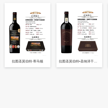
拉图圣莫伯特·蒂马顿
拉图圣莫伯特•圣纳泽干红葡萄酒