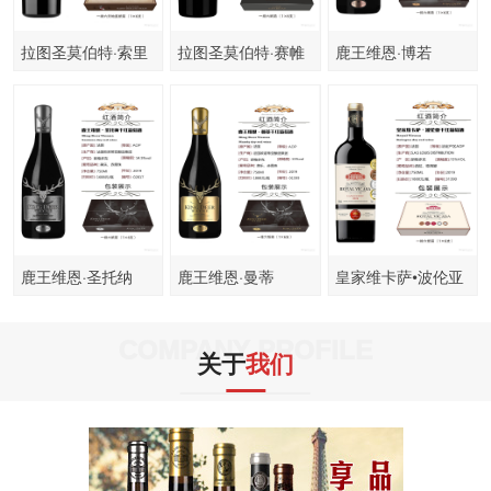
拉图圣莫伯特·索里
拉图圣莫伯特·赛帷
鹿王维恩·博若
斯
特
鹿王维恩·圣托纳
鹿王维恩·曼蒂
皇家维卡萨•波伦亚
干红葡萄酒
COMPANY PROFILE
关于
我们