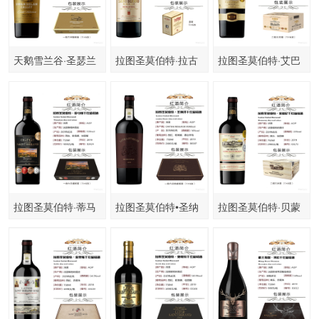
天鹅雪兰谷·圣瑟兰
拉图圣莫伯特·拉古
拉图圣莫伯特·艾巴
洛
诺
拉图圣莫伯特·蒂马
拉图圣莫伯特•圣纳
拉图圣莫伯特·贝蒙
顿
泽干红葡萄酒
尼