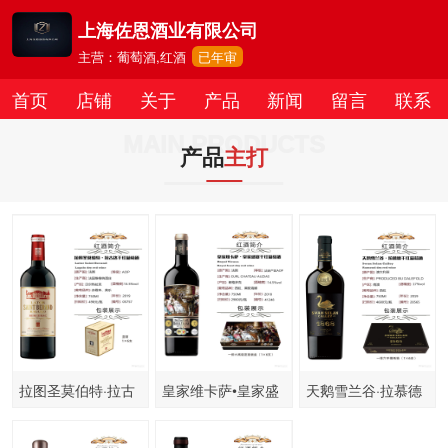
上海佐恩酒业有限公司
主营：葡萄酒,红酒
已年审
首页
店铺
关于
产品
新闻
留言
联系
MAIN PRODUCTS
产品
主打
拉图圣莫伯特·拉古
皇家维卡萨•皇家盛
天鹅雪兰谷·拉慕德
洛
宴