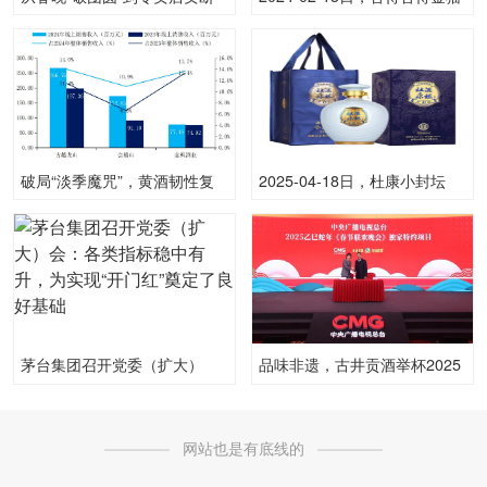
货 五粮液卖爆“中国年”
500ML52.00度酒每瓶的价格
是多少呢？
破局“淡季魔咒”，黄酒韧性复
2025-04-18日，杜康小封坛
苏，迎战年轻化转型
（玉坛）500ML52.00度酒每
瓶的价格是多少呢？
茅台集团召开党委（扩大）
品味非遗，古井贡酒举杯2025
会：各类指标稳中有升，为实
春节联欢晚会共鉴年味新篇
现“开门红”奠定了良好基础
网站也是有底线的