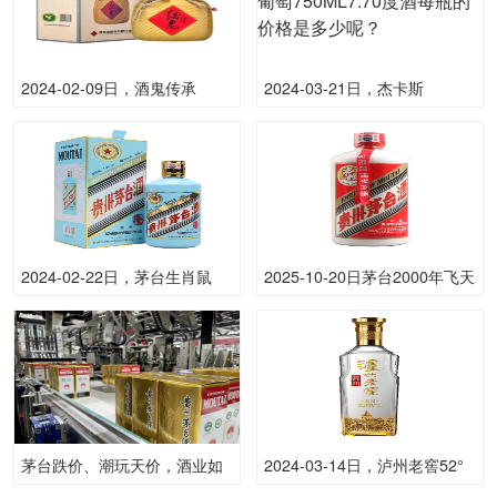
2024-02-09日，酒鬼传承
2024-03-21日，杰卡斯
500ML52.00度酒每瓶的价格
（Jacobs Creek)莫斯卡托白葡
是多少呢？
萄750ML7.70度酒每瓶的价格
是多少呢？
2024-02-22日，茅台生肖鼠
2025-10-20日茅台2000年飞天
(散)500ML53.00度酒每瓶的价
(散)53.00度酒价格为6,700一
格是多少呢？
瓶，上涨 6,700元
茅台跌价、潮玩天价，酒业如
2024-03-14日，泸州老窖52°
何抓住年轻人的“情绪赛道”？
晶彩500ML52.00度酒每瓶的