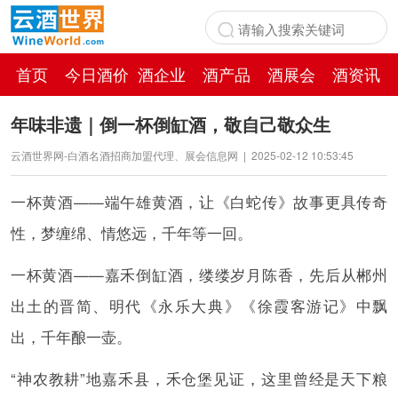
首页
今日酒价
酒企业
酒产品
酒展会
酒资讯
百科
年味非遗｜倒一杯倒缸酒，敬自己敬众生
云酒世界网-白酒名酒招商加盟代理、展会信息网
|
2025-02-12 10:53:45
一杯黄酒——端午雄黄酒，让《白蛇传》故事更具传奇
性，梦缠绵、情悠远，千年等一回。
一杯黄酒——嘉禾倒缸酒，缕缕岁月陈香，先后从郴州
出土的晋简、明代《永乐大典》《徐霞客游记》中飘
出，千年酿一壶。
“神农教耕”地嘉禾县，禾仓堡见证，这里曾经是天下粮