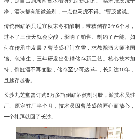
种，是自己到湖南省水稻研究所选定的。“糯米洗没洗干
净，酒味都有细微差别，一点也马虎不得。”曹茂盛说。
传统倒缸酒只适宜秋末冬初酿制，带糟储存3至6个月，
过不了三伏天就会变酸，影响了销售、制约了产能。如
何在传承中发展？曹茂盛程门立雪，求教酿酒大师张国
锦、包沛生，三年研发出带糟储存新工艺。核心技术加
持，倒缸酒不再变酸，储存至少可达5年，长则达10年，
且越存越香。
长沙九芝堂曾订购8万多瓶倒缸酒熬制阿胶，派技术员驻
厂。原定驻厂半个月，技术员因曹茂盛的匠心而放心，
一个礼拜就回了长沙。