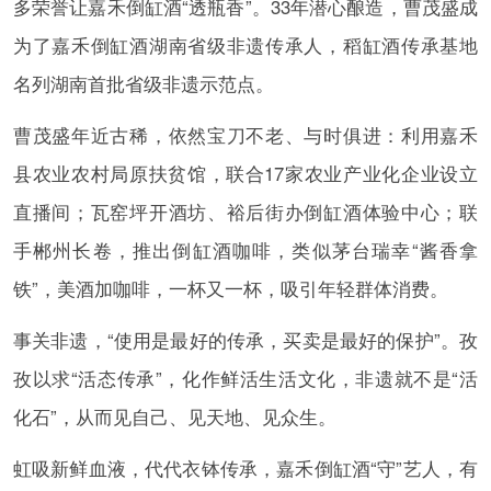
多荣誉让嘉禾倒缸酒“透瓶香”。33年潜心酿造，曹茂盛成
为了嘉禾倒缸酒湖南省级非遗传承人，稻缸酒传承基地
名列湖南首批省级非遗示范点。
曹茂盛年近古稀，依然宝刀不老、与时俱进：利用嘉禾
县农业农村局原扶贫馆，联合17家农业产业化企业设立
直播间；瓦窑坪开酒坊、裕后街办倒缸酒体验中心；联
手郴州长卷，推出倒缸酒咖啡，类似茅台瑞幸“酱香拿
铁”，美酒加咖啡，一杯又一杯，吸引年轻群体消费。
事关非遗，“使用是最好的传承，买卖是最好的保护”。孜
孜以求“活态传承”，化作鲜活生活文化，非遗就不是“活
化石”，从而见自己、见天地、见众生。
虹吸新鲜血液，代代衣钵传承，嘉禾倒缸酒“守”艺人，有