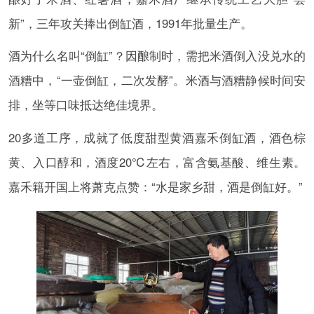
新”，三年攻关捧出倒缸酒，1991年批量生产。
酒为什么名叫“倒缸”？因酿制时，需把米酒倒入没兑水的
酒糟中，“一壶倒缸，二次发酵”。米酒与酒糟静候时间安
排，坐等口味抵达绝佳境界。
20多道工序，成就了低度甜型黄酒嘉禾倒缸酒，酒色棕
黄、入口醇和，酒度20℃左右，富含氨基酸、维生素。
嘉禾籍开国上将萧克点赞：“水是家乡甜，酒是倒缸好。”