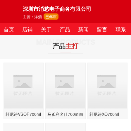
深圳市消愁电子商务有限公司
主营：洋酒
已年审
首页
店铺
关于
产品
新闻
留言
联系
MAIN PRODUCTS
产品
主打
轩尼诗VSOP700ml
马爹利名仕700ml白
轩尼诗XO700ml
干邑白兰地
兰地