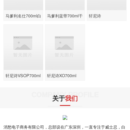
马爹利名仕700ml白
马爹利蓝带700ml干
轩尼诗
兰地
邑白兰地
VSOP1000ml
轩尼诗VSOP700ml
轩尼诗XO700ml
干邑白兰地
COMPANY PROFILE
关于
我们
消愁电子商务有限公司，总部设在广东深圳，一直专注于威士忌，白