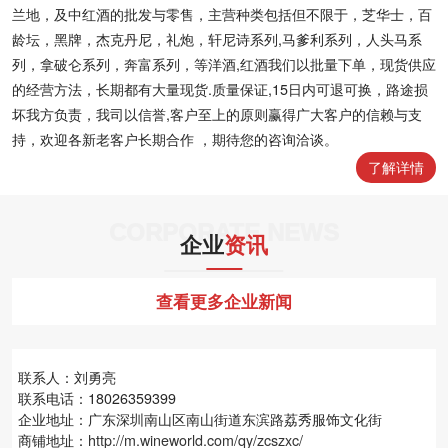
兰地，及中红酒的批发与零售，主营种类包括但不限于，芝华士，百
龄坛，黑牌，杰克丹尼，礼炮，轩尼诗系列,马爹利系列，人头马系
列，拿破仑系列，奔富系列，等洋酒,红酒我们以批量下单，现货供应
的经营方法，长期都有大量现货.质量保证,15日内可退可换，路途损
坏我方负责，我司以信誉,客户至上的原则赢得广大客户的信赖与支
持，欢迎各新老客户长期合作 ，期待您的咨询洽谈。
了解详情
CORPORATE NEWS
企业
资讯
查看更多企业新闻
联系人：刘勇亮
联系电话：18026359399
企业地址：广东深圳南山区南山街道东滨路荔秀服饰文化街
商铺地址：
http://m.wineworld.com/qy/zcszxc/