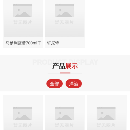
马爹利蓝带700ml干
轩尼诗
邑白兰地
VSOP1000ml
PRODUCT DISPLAY
产品
展示
全部
洋酒