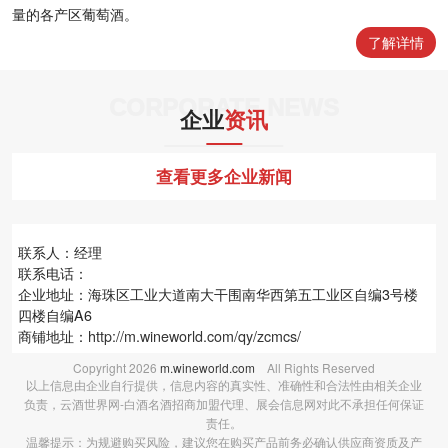
量的各产区葡萄酒。
了解详情
CORPORATE NEWS
企业
资讯
查看更多企业新闻
联系人：经理
联系电话：
企业地址：海珠区工业大道南大干围南华西第五工业区自编3号楼
四楼自编A6
商铺地址：
http://m.wineworld.com/qy/zcmcs/
Copyright
2026
m.wineworld.com
All Rights Reserved
以上信息由企业自行提供，信息内容的真实性、准确性和合法性由相关企业
负责，云酒世界网-白酒名酒招商加盟代理、展会信息网对此不承担任何保证
责任。
温馨提示：为规避购买风险，建议您在购买产品前务必确认供应商资质及产