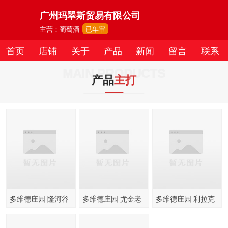
广州玛翠斯贸易有限公司
主营：葡萄酒
已年审
首页
店铺
关于
产品
新闻
留言
联系
MAIN PRODUCTS
产品
主打
多维德庄园 隆河谷
多维德庄园 尤金老
多维德庄园 利拉克
干红葡萄酒750ml
藤桃红葡萄酒750ml
干红葡萄酒750ml