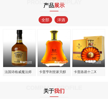
PRODUCT DISPLAY
产品
展示
全部
洋酒
法国诗格威魔法师
卡普亨利世家天醇
卡普路易十二X
苏格兰威士忌
XO白兰地
COMPANY PROFILE
关于
我们