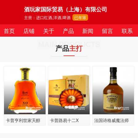
酒玩家国际贸易（上海）有限公司
主营：进口红酒,洋酒,啤酒
已年审
首页
店铺
关于
产品
新闻
留言
联系
MAIN PRODUCTS
产品
主打
卡普亨利世家天醇
卡普路易十二X
法国诗格威魔法师
XO白兰地
苏格兰威士忌