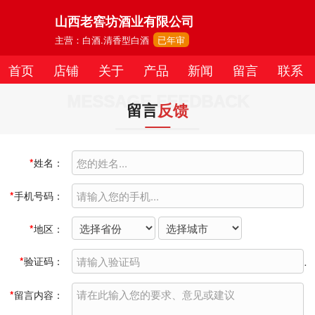
山西老窖坊酒业有限公司
主营：白酒.清香型白酒
已年审
首页
店铺
关于
产品
新闻
留言
联系
MESSAGE FEEDBACK
留言
反馈
*
姓名：
*
手机号码：
*
地区：
*
验证码：
*
留言内容：