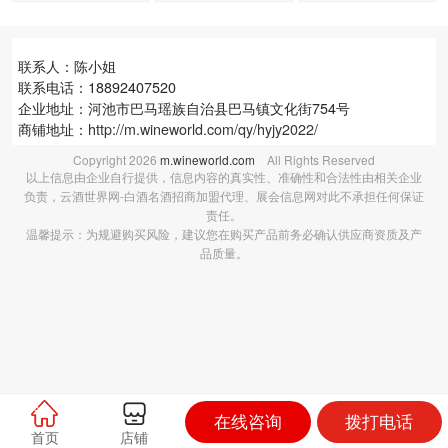
联系人：陈小姐
联系电话：18892407520
企业地址：河池市巴马瑶族自治县巴马镇文化街754号
商铺地址：
http://m.wineworld.com/qy/hyjy2022/
Copyright
2026
m.wineworld.com
All Rights Reserved
以上信息由企业自行提供，信息内容的真实性、准确性和合法性由相关企业
负责，云酒世界网-白酒名酒招商加盟代理、展会信息网对此不承担任何保证
责任。
温馨提示：为规避购买风险，建议您在购买产品前务必确认供应商资质及产
品质量。
在线咨询
拨打电话
首页
店铺