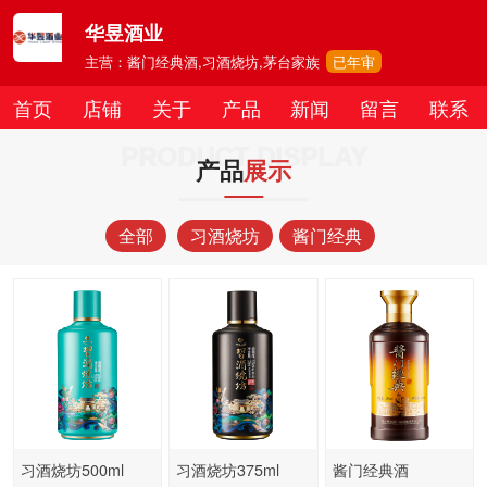
华昱酒业
主营：酱门经典酒,习酒烧坊,茅台家族
已年审
首页
店铺
关于
产品
新闻
留言
联系
PRODUCT DISPLAY
产品
展示
全部
习酒烧坊
酱门经典
习酒烧坊500ml
习酒烧坊375ml
酱门经典酒