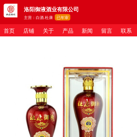
洛阳御液酒业有限公司
主营：白酒.杜康
已年审
首页
店铺
关于
产品
新闻
留言
联系