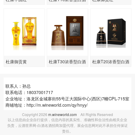
杜康御贡黄
杜康T30浓香型白酒
杜康T20浓香型白酒
联系人：孙总
联系电话：18037001717
企业地址：洛龙区金城寨街55号正大国际中心(西区)7幢CPL-715室
商铺地址：
http://m.wineworld.com/qy/hnyy/
Copyright
2026
m.wineworld.com
All Rights Reserved
以上信息由企业自行提供，信息内容的真实性、准确性和合法性由相关企业
负责，云酒世界网-白酒名酒招商加盟代理、展会信息网对此不承担任何保证
责任。