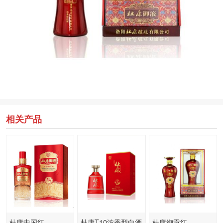
相关产品
杜康中国红
杜康T10浓香型白酒
杜康御贡红