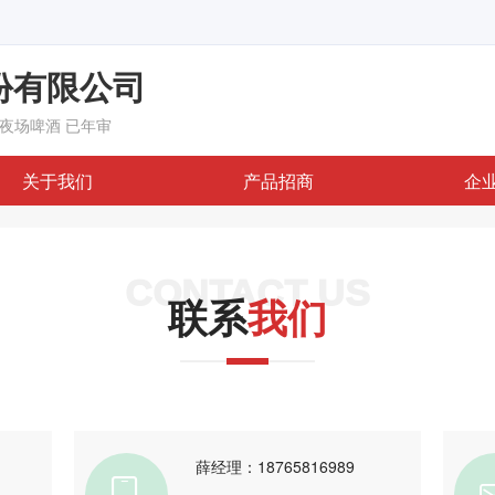
份有限公司
、夜场啤酒
已年审
关于我们
产品招商
企
CONTACT US
联系
我们
薛经理：18765816989