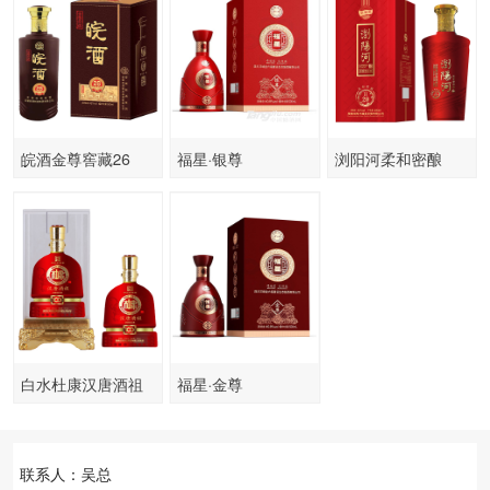
皖酒金尊窖藏26
福星·银尊
浏阳河柔和密酿
H20
白水杜康汉唐酒祖
福星·金尊
100
联系人：吴总