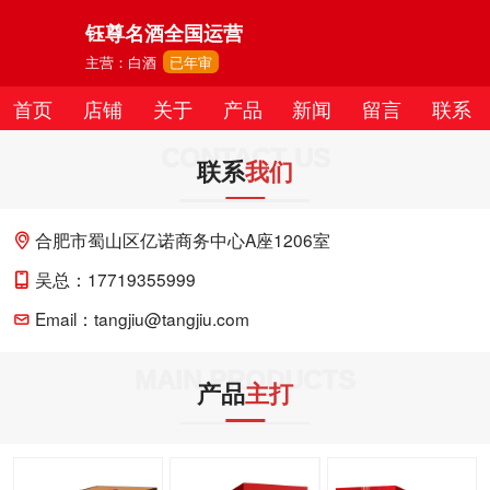
钰尊名酒全国运营
主营：白酒
已年审
首页
店铺
关于
产品
新闻
留言
联系
CONTACT US
联系
我们
合肥市蜀山区亿诺商务中心A座1206室
吴总：17719355999
Email：tangjiu@tangjiu.com
MAIN PRODUCTS
产品
主打