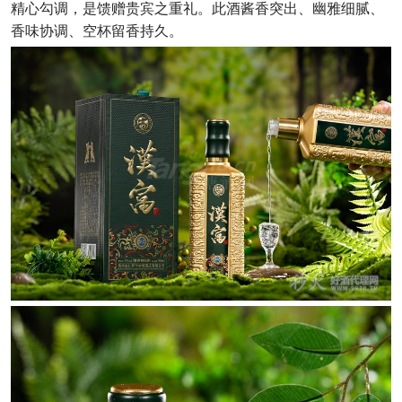
精心勾调，是馈赠贵宾之重礼。此酒酱香突出、幽雅细腻、
香味协调、空杯留香持久。