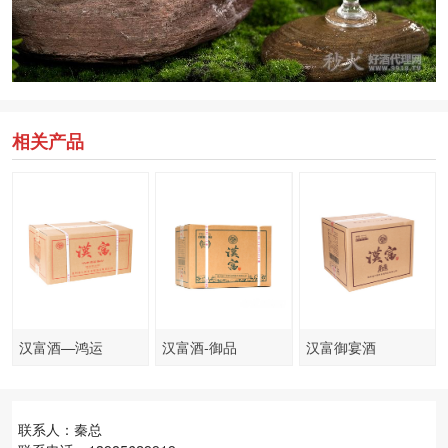
相关产品
汉富酒—鸿运
汉富酒-御品
汉富御宴酒
联系人：秦总