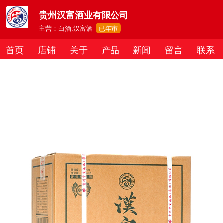
贵州汉富酒业有限公司
主营：白酒.汉富酒
已年审
首页
店铺
关于
产品
新闻
留言
联系