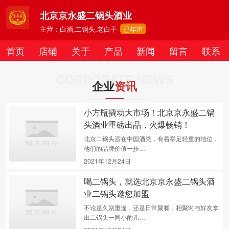
北京京永盛二锅头酒业
主营：白酒,二锅头,老白干
已年审
首页
店铺
关于
产品
新闻
留言
联系
CORPORATE NEWS
企业
资讯
小方瓶撬动大市场！北京京永盛二锅
头酒业重磅出品，火爆畅销！
北京二锅头酒在中国酒类，有着举足轻重的地位，
他们的品牌价值一步…
2021年12月24日
喝二锅头，就选北京京永盛二锅头酒
业二锅头邀您加盟
不论是久别重逢，还是日常聚餐，相聚时与好友拿
出二锅头一同小酌几…