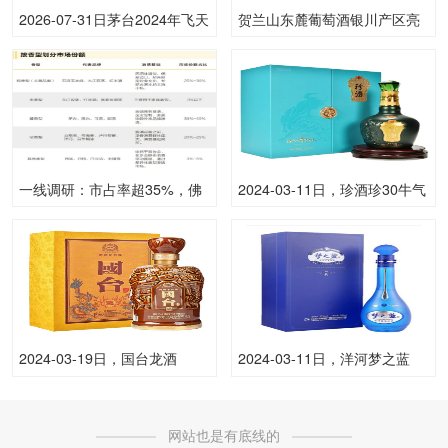
2026-07-31日茅台2024年飞天
贺兰山东麓葡萄酒银川产区亮
(散)53.00度酒价格为1,780一
相ProWine Shanghai 2024 惊
瓶，上涨 30元
艳全球爱好者 宁夏新闻 关注
一线调研：市占率超35%，佛
2024-03-11日，珍酒珍30牛气
山“酱酒热”持续升温？
冲天750ML53.00度酒每瓶的
价格是多少呢？
2024-03-19日，国台龙酒
2024-03-11日，洋河梦之蓝
500ML53.00度酒每瓶的价格
M6500ML52.00度酒每瓶的价
是多少呢？
格是多少呢？
网站也是有底线的