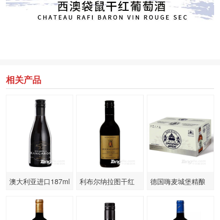
相关产品
澳大利亚进口187ml
利布尔纳拉图干红
德国嗨麦城堡精酿
小瓶干红葡萄酒黑
葡萄酒258金
啤酒
标