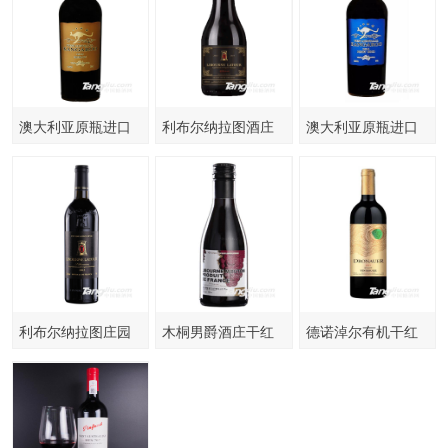
澳大利亚原瓶进口
利布尔纳拉图酒庄
澳大利亚原瓶进口
袋鼠金标重瓶干红
干红葡萄酒187ml黑
袋鼠蓝标重瓶干红
葡萄酒
标
葡萄酒
利布尔纳拉图庄园
木桐男爵酒庄干红
德诺淖尔有机干红
干红葡萄酒2015
葡萄酒2013
葡萄酒（金）