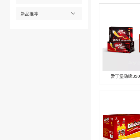
新品推荐
爱丁堡嗨啤330