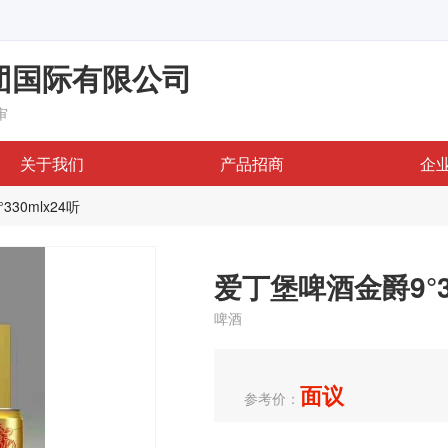
团国际有限公司
审
关于我们
产品招商
企
30mlx24听
爱丁堡啤酒金爵9°33
啤酒
面议
参考价：