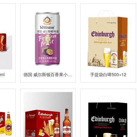
ml
德国·威尔斯顿百香果小麦精酿啤酒
手提袋白啤500×12