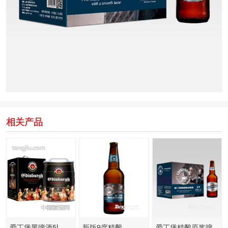
相关产品
爱丁堡黑啤酒5L
新版9度精酿
爱丁堡精酿原浆啤