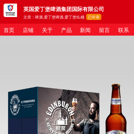
英国爱丁堡啤酒集团国际有限公司
主营：啤酒,爱丁堡啤酒,爱丁堡5L桶
已年审
首页
店铺
关于
产品
新闻
留言
联系