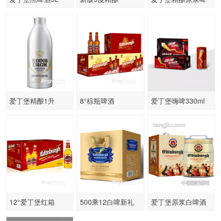
酒
爱丁堡精酿1升
8°棕瓶啤酒
爱丁堡嗨啤330ml
258mlx24
12°爱丁堡红箱
500乘12白啤新礼
爱丁堡原浆白啤酒
330mlx24
盒
5L