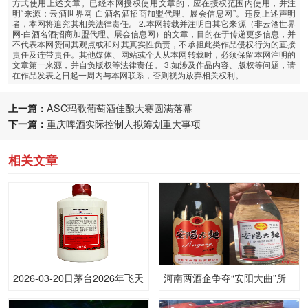
方式使用上述文章。已经本网授权使用文章的，应在授权范围内使用，并注
明“来源：云酒世界网-白酒名酒招商加盟代理、展会信息网”。违反上述声明
者，本网将追究其相关法律责任。 2.本网转载并注明自其它来源（非云酒世界
网-白酒名酒招商加盟代理、展会信息网）的文章，目的在于传递更多信息，并
不代表本网赞同其观点或和对其真实性负责，不承担此类作品侵权行为的直接
责任及连带责任。其他媒体、网站或个人从本网转载时，必须保留本网注明的
文章第一来源，并自负版权等法律责任。 3.如涉及作品内容、版权等问题，请
在作品发表之日起一周内与本网联系，否则视为放弃相关权利。
上一篇：
ASC玛歌葡萄酒佳酿大赛圆满落幕
下一篇：
重庆啤酒实际控制人拟筹划重大事项
相关文章
2026-03-20日茅台2026年飞天
河南两酒企争夺“安阳大曲”所
(原)53.00度酒价格为1,635一
有权对簿公堂，老牌白酒焕新